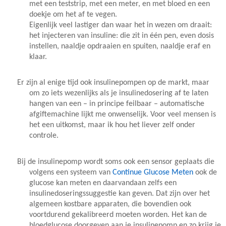
met een teststrip, met een meter, en met bloed en een
doekje om het af te vegen.
Eigenlijk veel lastiger dan waar het in wezen om draait:
het injecteren van insuline: die zit in één pen, even dosis
instellen, naaldje opdraaien en spuiten, naaldje eraf en
klaar.
Er zijn al enige tijd ook insulinepompen op de markt, maar
om zo iets wezenlijks als je insulinedosering af te laten
hangen van een – in principe feilbaar – automatische
afgiftemachine lijkt me onwenselijk. Voor veel mensen is
het een uitkomst, maar ik hou het liever zelf onder
controle.
Bij de insulinepomp wordt soms ook een sensor geplaats die
volgens een systeem van
Continue Glucose Meten
ook de
glucose kan meten en daarvandaan zelfs een
insulinedoseringssuggestie kan geven. Dat zijn over het
algemeen kostbare apparaten, die bovendien ook
voortdurend gekalibreerd moeten worden. Het kan de
bloedglucose doorgeven aan je insulinepomp en zo krijg je