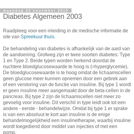
maandag 22 november 2010
Diabetes Algemeen 2003
Raadpleeg voor een inleiding in de medische informatie de
site van
Spreekuur thuis.
De behandeling van diabetes is afhankelijk van de aard van
de aandoening. Grofweg zijn er twee soorten diabetes: Type
1 en Type 2. Beide typen worden herkend doordat de
nuchtere bloedglucosewaarde te hoog is (=hyperglycemie).
De bloedglucosewaarde is te hoog omdat de lichaamscellen
geen glucose meer kunnen opnemen door een gebrek aan
of een verstoring van de functie van insuline. Bij type 1 wordt
er geen insuline meer aangemaakt door de beta-cellen in de
pancreas. Bij type 2 zijn de lichaamscellen niet meer zo
gevoelig voor insuline. Dit verschil in type leidt ook tot een
andere - eerste - behandelwijze. Omdat bij type 1 er sprake
is van een absoluut te kort aan insuline is de enige
behandelmogelijkheid een insulinetherapie, waarbij insuline
wordt toegediend door middel van injecties of met een
pomp.